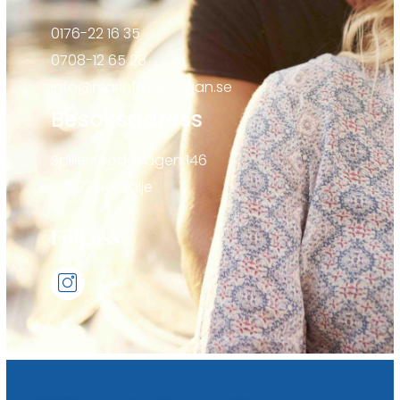
0176-22 16 35
0708-12 65 28
info@marinflytbryggan.se
Besöksadress
Spillersbodavägen 146
761 92 Norrtälje
Följ oss