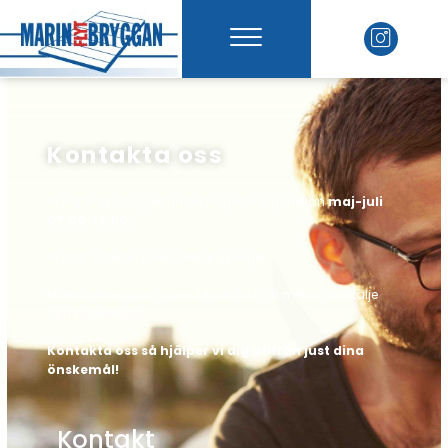
Kontakta oss
Vi har främst öppet under högsäsong mellan
maj-juli
07.00-17.00.
Vi utför arbeten i hela Mellansverige!
Marinflytbryggan ligger 3 km från E-18 mellan Norrtälje
och Kapellskär!
Kontakta oss så hjälper vi dig utifrån just dina
önskemål!
Kontakt