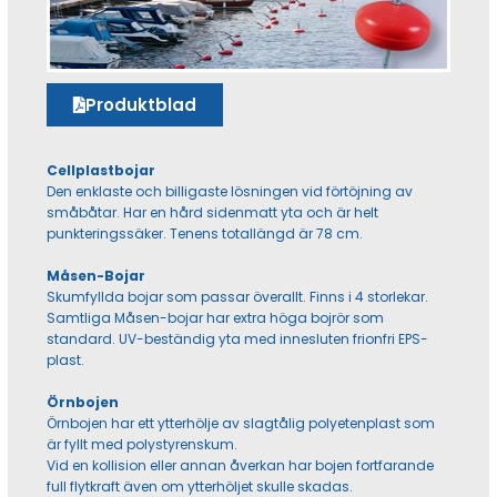
Produktblad
Cellplastbojar
Den enklaste och billigaste lösningen vid förtöjning av
småbåtar. Har en hård sidenmatt yta och är helt
punkteringssäker. Tenens totallängd är 78 cm.
Måsen-Bojar
Skumfyllda bojar som passar överallt. Finns i 4 storlekar.
Samtliga Måsen-bojar har extra höga bojrör som
standard. UV-beständig yta med innesluten frionfri EPS-
plast.
Örnbojen
Örnbojen har ett ytterhölje av slagtålig polyetenplast som
är fyllt med polystyrenskum.
Vid en kollision eller annan åverkan har bojen fortfarande
full flytkraft även om ytterhöljet skulle skadas.