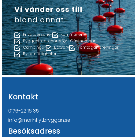
Vi vänder oss till
bland annat:
Privatpersoner
Kommuner
Byggentreprenörer
Gästhamnar
Campingar
Båtvarv
Tomtägarföreningar
Bysamfälligheter
Kontakt
0176-22 16 35
info@marinflytbryggan.se
Besöksadress